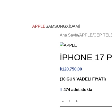
APPLE
SAMSUNG
XİOAMİ
Ana Sayfa
APPLE
CEP TEL
İPHONE 17 
₺
120.750,00
(30 GÜN VADELİ FİYATI)
474 adet stokta