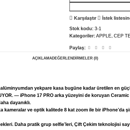
Karşılaştır
İstek listesi
Stok kodu:
3-1
Kategoriler:
APPLE
,
CEP T
Paylaş:
AÇIKLAMA
DEĞERLENDIRMELER (0)
nyumdan yekpare kasa bugüne kadar üretilen en güçlü i
— iPhone 17 PRO arka yüzeyini de koruyan Ceramic Shiel
daha dayanıklı.
meralar ve optik kalitede 8 kat zoom ile bir iPhone’da şi
Daha pratik grup selfie’leri, Çift Çekim teknolojisi say