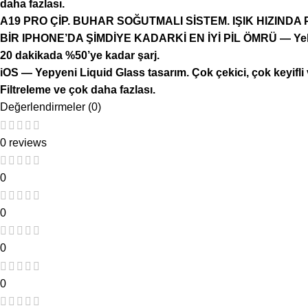
daha fazlası.
A19 PRO ÇİP. BUHAR SOĞUTMALI SİSTEM. IŞIK HIZINDA PERF
BİR IPHONE’DA ŞİMDİYE KADARKİ EN İYİ PİL ÖMRÜ — Yekpare t
20 dakikada %50’ye kadar şarj.
iOS — Yepyeni Liquid Glass tasarım. Çok çekici, çok keyifli v
Filtreleme ve çok daha fazlası.
Değerlendirmeler (0)
0 reviews
0
0
0
0