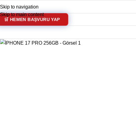
Skip to navigation
akkımızda
Kredi Kartsız Taksitli Alışveriş Sistemi Nedir?
Skip to main content
🛒 HEMEN BAŞVURU YAP