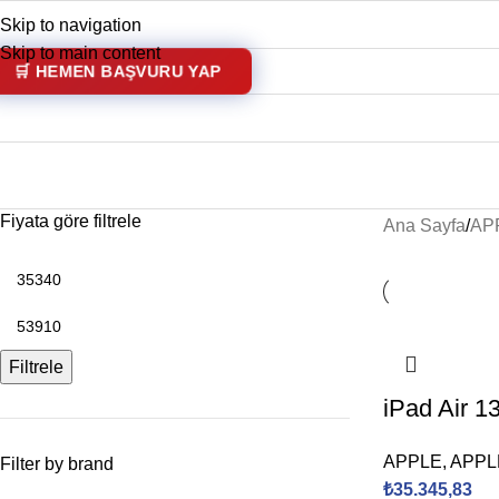
Skip to navigation
akkımızda
Kredi Kartsız Taksitli Alışveriş Sistemi Nedir?
Skip to main content
🛒 HEMEN BAŞVURU YAP
APPLE TABLET
Fiyata göre filtrele
Ana Sayfa
AP
Filtrele
iPad Air 13
APPLE
,
APPL
Filter by brand
₺
35.345,83