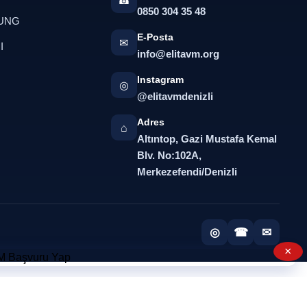
☎
0850 304 35 48
UNG
E-Posta
✉
I
info@elitavm.org
Instagram
◎
@elitavmdenizli
Adres
⌂
Altıntop, Gazi Mustafa Kemal
Blv. No:102A,
Merkezefendi/Denizli
◎
☎
✉
×