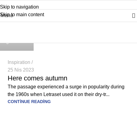
Skip to navigation
Skip to main content
Menu
Inspiration
admin
Home
Archive by Category "Inspiration"
0
Inspiration
25 Nis 2023
Here comes autumn
The passage experienced a surge in popularity during
the 1960s when Letraset used it on their dry-tr...
CONTINUE READING