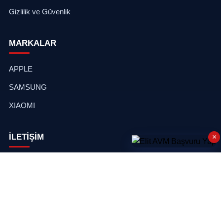
Gizlilik ve Güvenlik
MARKALAR
APPLE
SAMSUNG
XIAOMI
İLETİŞİM
×
Müşteri Hizmetleri
☎
0850 304 35 48
E-Posta
✉
info@elitavm.org