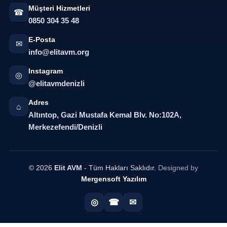
Müşteri Hizmetleri
☎
0850 304 35 48
E-Posta
✉
info@elitavm.org
Instagram
◎
@elitavmdenizli
Adres
⌂
Altıntop, Gazi Mustafa Kemal Blv. No:102A,
Merkezefendi/Denizli
© 2026
Elit AVM
- Tüm Hakları Saklıdır.
Designed by
Mergensoft Yazılım
◎
☎
✉