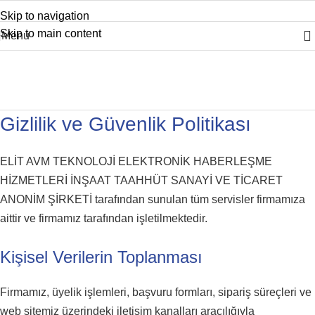
Skip to navigation
Skip to main content
Menu
Gizlilik ve Güvenlik
Home
Gizlilik ve Güvenlik
Gizlilik ve Güvenlik Politikası
ELİT AVM TEKNOLOJİ ELEKTRONİK HABERLEŞME
HİZMETLERİ İNŞAAT TAAHHÜT SANAYİ VE TİCARET
ANONİM ŞİRKETİ tarafından sunulan tüm servisler firmamıza
aittir ve firmamız tarafından işletilmektedir.
Kişisel Verilerin Toplanması
Firmamız, üyelik işlemleri, başvuru formları, sipariş süreçleri ve
web sitemiz üzerindeki iletişim kanalları aracılığıyla